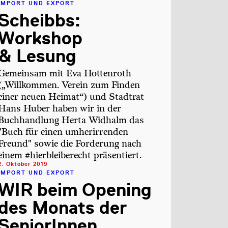
IMPORT UND EXPORT
Scheibbs:
Workshop
& Lesung
Gemeinsam mit Eva Hottenroth
(„Willkommen. Verein zum Finden
einer neuen Heimat“) und Stadtrat
Hans Huber haben wir in der
Buchhandlung Herta Widhalm das
"Buch für einen umherirrenden
Freund" sowie die Forderung nach
einem #hierbleiberecht präsentiert.
2. Oktober 2019
IMPORT UND EXPORT
WIR beim Opening
des Monats der
SeniorInnen