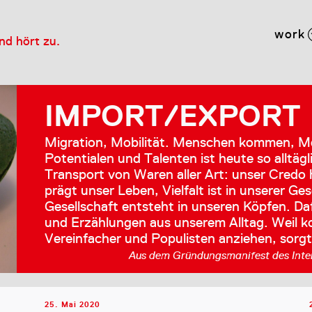
work
und hört zu.
IMPORT/EXPORT
Migration, Mobilität. Menschen kommen, M
Potentialen und Talenten ist heute so alltäg
Transport von Waren aller Art: unser Credo he
prägt unser Leben, Vielfalt ist in unserer G
Gesellschaft entsteht in unseren Köpfen. Da
und Erzählungen aus unserem Alltag. Weil 
Vereinfacher und Populisten anziehen, so
Aus dem Gründungsmanifest des Inter
25. Mai 2020