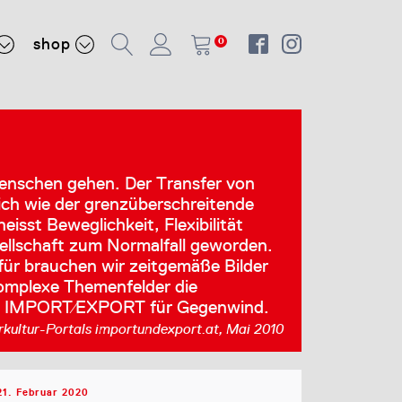
shop
0
enschen gehen. Der Transfer von
lich wie der grenzüberschreitende
isst Beweglichkeit, Flexibilität
esellschaft zum Normalfall geworden.
für brauchen wir zeitgemäße Bilder
komplexe Themenfelder die
rgt IMPORT⁄EXPORT für Gegenwind.
kultur-Portals importundexport.at, Mai 2010
21. Februar 2020