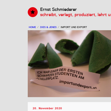
Ernst Schmiederer
schreibt, verlegt, produziert, lehrt 
HOME
⁄
DIES & JENES
⁄
IMPORT UND EXPORT
20. November 2020