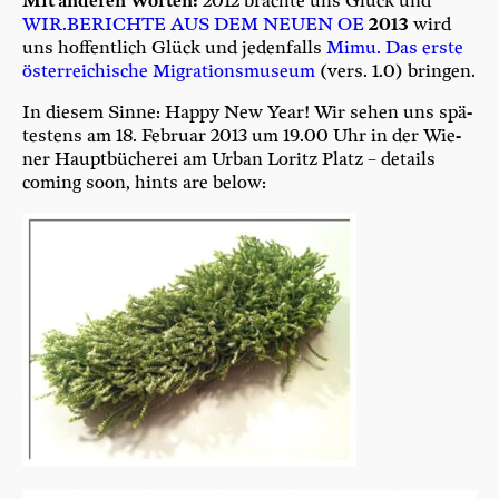
Mit ande­ren Wor­ten:
2012 brach­te uns Glück und
WIR.BERICHTE AUS DEM NEU­EN OE
2013
wird
uns hof­fent­lich Glück und jeden­falls
Mimu. Das ers­te
öster­rei­chi­sche Migra­ti­ons­mu­se­um
(vers. 1.0) bringen.
In die­sem Sin­ne: Hap­py New Year! Wir sehen uns spä­
tes­tens am 18. Febru­ar 2013 um 19.00 Uhr in der Wie­
ner Haupt­bü­che­rei am Urban Loritz Platz – details
coming soon, hints are below: