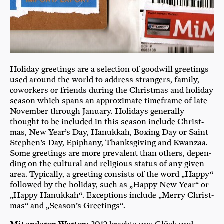
Holi­day gree­tings are a sel­ec­tion of good­will gree­tings
used around the world to address stran­gers, fami­ly,
cowor­kers or fri­ends during the Christ­mas and holi­day
sea­son which spans an appro­xi­ma­te time­frame of late
Novem­ber through Janu­ary. Holi­days gene­ral­ly
thought to be included in this sea­son include Christ­
mas, New Year’s Day, Hanuk­kah, Boxing Day or Saint
Stephen’s Day, Epi­pha­ny, Thanks­gi­ving and Kwanz­aa.
Some gree­tings are more pre­va­lent than others, depen­
ding on the cul­tu­ral and reli­gious sta­tus of any given
area. Typi­cal­ly, a gree­ting con­sists of the word „Hap­py“
fol­lo­wed by the holi­day, such as „Hap­py New Year“ or
„Hap­py Hanuk­kah“. Excep­ti­ons include „Mer­ry Christ­
mas“ and „Season’s Greetings“.