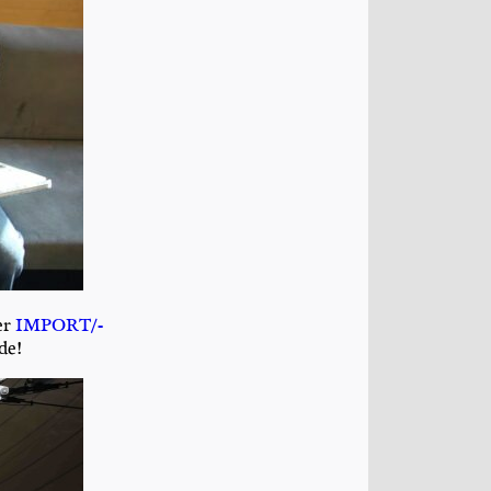
der
IMPOR­T/­
de!