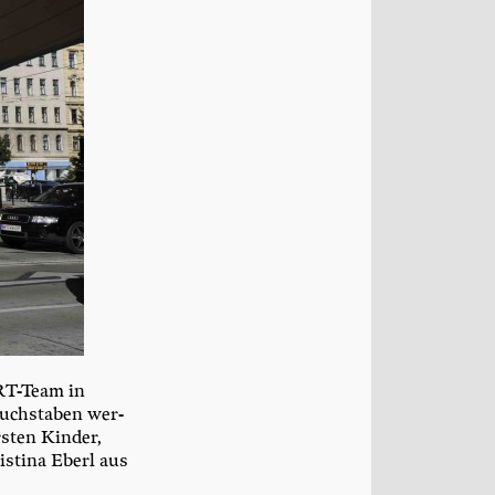
ORT-Team in
ch­sta­ben wer­
rs­ten Kin­der,
s­ti­na Eberl aus