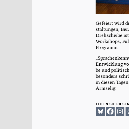
Gefei­ert wird d
stal­tun­gen, Be
Dreh­schei­be is
Work­shops, Füh­
Programm.
„Spra­chen­kennt­
Ent­wick­lung von
be und poli­ti­s
beson­ders schrä
in die­sen Tage
Armselig!
TEILEN SIE DIESE