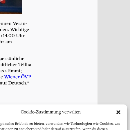
ön­nen Ver­an­
den. Wich­ti­ge
ab 14.00 Uhr
ehr am
er­sön­li­che
­li­cher Teil­ha­
as stimmt;
ie
Wie­ner ÖVP
 auf Deutsch.“
Cookie-Zustimmung verwalten
optimales Erlebnis zu bieten, verwenden wir Technologien wie Cookies, um
mationen zu speichern und/oder darauf zuzugreifen. Wenn du diesen