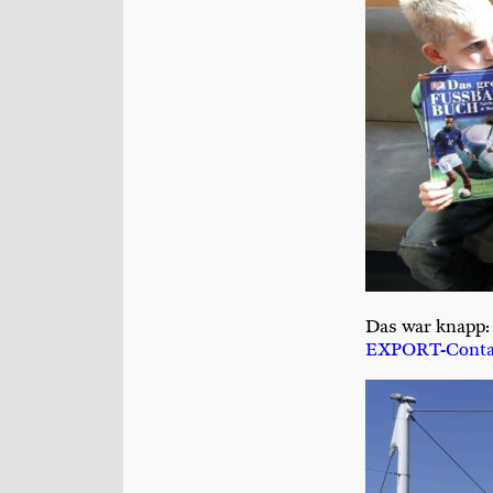
Das war knapp: G
EX­PORT-Con­ta