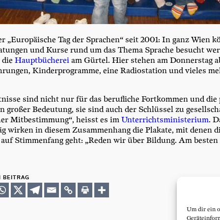
er „Euro­päi­sche Tag der Spra­chen“ seit 2001: In ganz Wien k
ra­tun­gen und Kur­se rund um das The­ma Spra­che besucht wer­
t die
Haupt­bü­che­rei
am Gür­tel. Hier ste­hen am Don­ners­tag 
run­gen, Kin­der­pro­gram­me, eine Radio­sta­ti­on und vie­les m
nis­se sind nicht nur für das beruf­li­che Fort­kom­men und die p
 gro­ßer Bedeu­tung, sie sind auch der Schlüs­sel zu gesell­schaft
cher Mit­be­stim­mung“, heisst es im
Unter­richts­mi­nis­te­ri­um
. D
g wir­ken in die­sem Zusam­men­hang die Pla­ka­te, mit denen d
n auf Stim­men­fang geht: „Reden wir über Bil­dung. Am bes­ten
N BEITRAG
Um dir ein 
Geräteinfor