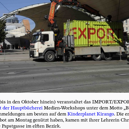
bis in den Okto­ber hin­ein) ver­an­stal­tet das IMPOR­T/­EX­P
t der Haupt­bü­che­rei
Medi­en-Work­shops unter dem Mot­to „Bu
nmel­dun­gen am bes­ten auf dem
Kin­der­pla­net Kiran­go
. Die e
­bot am Mon­tag genützt haben, kamen mit ihrer Leh­re­rin Chri
 Papst­gas­se im elf­ten Bezirk.