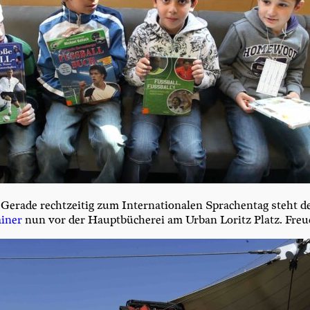
era­de recht­zei­tig zum Inter­na­tio­na­len Spra­chen­tag steht 
i­ner
nun vor der Haupt­bü­che­rei am Urban Loritz Platz. Freu