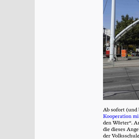
Ab sofort (und 
Koope­ra­ti­on mi
den Wör­ter“. A
die die­ses Ange
der Volks­schu­le