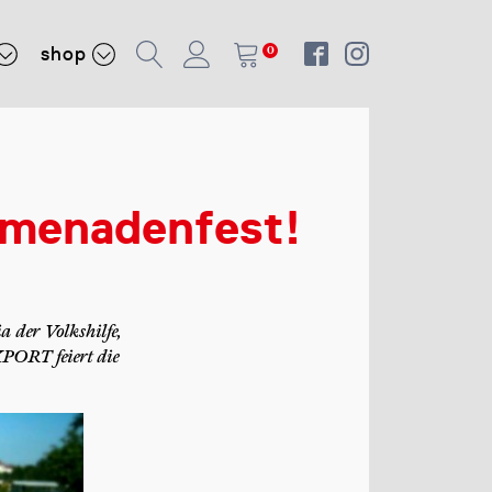
shop
0
omenadenfest!
 der Volkshilfe,
PORT feiert die