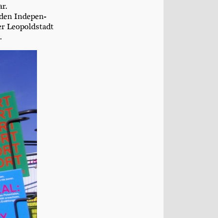
ar.
 den Inde­pen­
r Leo­pold­stadt
t.