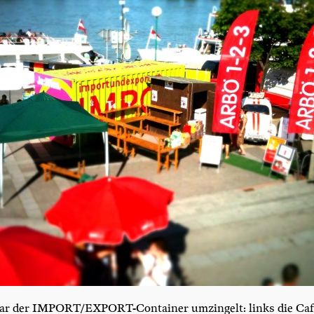
ar der IMPOR­T/­EX­PORT-Con­tai­ner umzin­gelt: links die Cafe­