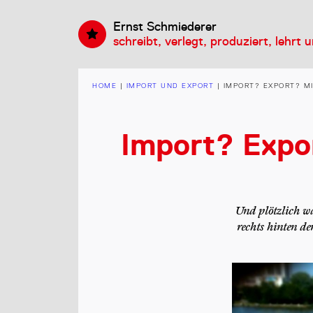
Ernst Schmiederer
schreibt, verlegt, produziert, lehrt 
HOME
|
IMPORT UND EXPORT
|
IMPORT? EXPORT? M
Import? Expo
Und plötzlich w
rechts hinten 