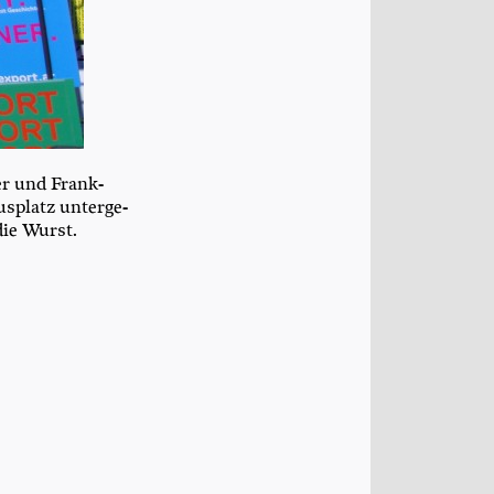
ter und Frank­
s­platz unter­ge­
ie Wurst.