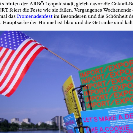
chts hin­ten der ARBÖ Leo­pold­stadt, gleich davor die Cok­tail-B
i­ert die Fes­te wie sie fal­len. Ver­gan­ge­nes Wochen­en­de
­mal das
Pro­me­na­den­fest
im Beson­de­ren und die Schön­heit de
n. Haupt­sa­che der Him­mel ist blau und die Geträn­ke sind kal