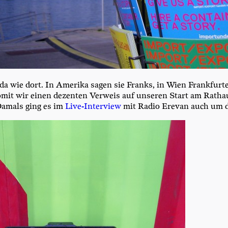
 da wie dort. In Ame­ri­ka sagen sie Franks, in Wien Frank­fur­
mit wir einen dezen­ten Ver­weis auf unse­ren Start am Rat­hau
 Damals ging es im
Live-Inter­view
mit Radio Ere­van auch um d