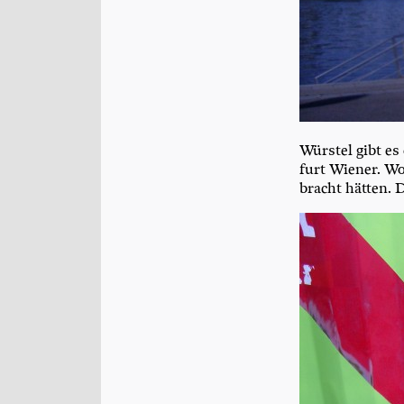
Würs­tel gibt es
furt Wie­ner. Wo
bracht hät­ten.