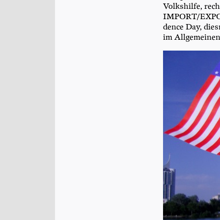
Volks­hil­fe, re
IMPORT/EXPORT fe
dence Day, dies
im All­ge­mei­ne