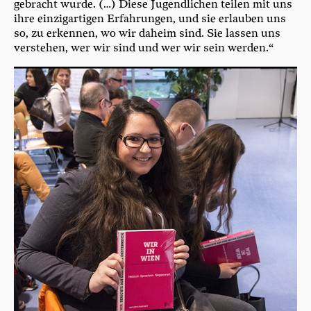
gebracht wur­de. (…) Die­se Jugend­li­chen tei­len mit uns
ihre ein­zig­ar­ti­gen Erfah­run­gen, und sie erlau­ben uns
so, zu erken­nen, wo wir daheim sind. Sie las­sen uns
ver­ste­hen, wer wir sind und wer wir sein werden.“