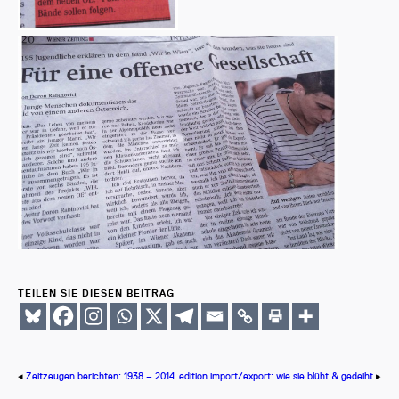
TEILEN SIE DIESEN BEITRAG
◂
Zeitzeugen berichten: 1938 – 2014
edition import/​export: wie sie blüht & gedeiht
▸