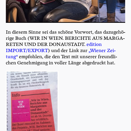
In die­sem Sin­ne sei das schö­ne Vor­wort, das dazu­ge­hö­
ri­ge Buch (WIR IN WIEN. BERICH­TE AUS MAR­GA­
RE­TEN UND DER DONAU­STADT.
edi­ti­on
IMPORT/EXPORT
) und der Link zur
„Wie­ner Zei­
tung“
emp­foh­len, die den Text mit unse­rer freund­li­
chen Geneh­mi­gung in vol­ler Län­ge abge­druckt hat.