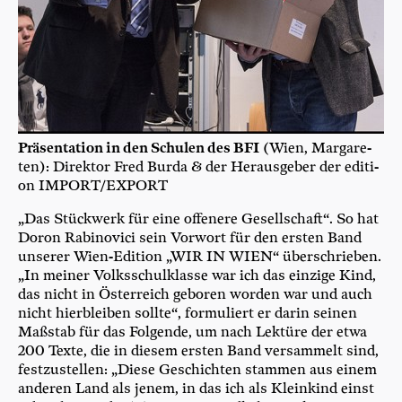
Prä­sen­ta­ti­on in den Schu­len des BFI
(Wien, Mar­ga­re­
ten): Direk­tor Fred Bur­da & der Her­aus­ge­ber der edi­ti­
on IMPORT/EXPORT
„Das Stück­werk für eine offe­ne­re Gesell­schaft“. So hat
Doron Rabi­no­vici sein Vor­wort für den ers­ten Band
unse­rer Wien-Edi­ti­on „WIR IN WIEN“ über­schrie­ben.
„In mei­ner Volks­schul­klas­se war ich das ein­zi­ge Kind,
das nicht in Öster­reich gebo­ren wor­den war und auch
nicht hier­blei­ben soll­te“, for­mu­liert er dar­in sei­nen
Maß­stab für das Fol­gen­de, um nach Lek­tü­re der etwa
200 Tex­te, die in die­sem ers­ten Band ver­sam­melt sind,
fest­zu­stel­len: „Die­se Geschich­ten stam­men aus einem
ande­ren Land als jenem, in das ich als Klein­kind einst