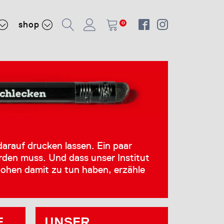
shop
0
darauf drucken lassen. Ein paar
rden muss. Und dass unser Institut
Cohen damit zu tun haben, erzähle
E
UNSER