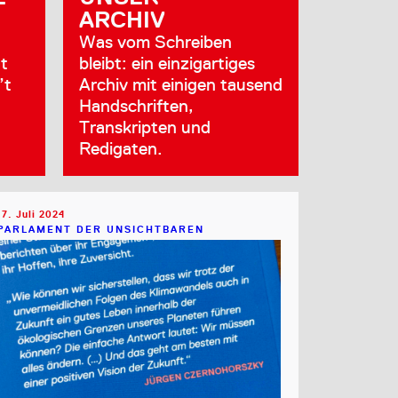
ARCHIV
Was vom Schreiben
t
bleibt: ein einzigartiges
’t
Archiv mit einigen tausend
Handschriften,
Transkripten und
Redigaten.
17. Juli 2024
PARLAMENT DER UNSICHTBAREN