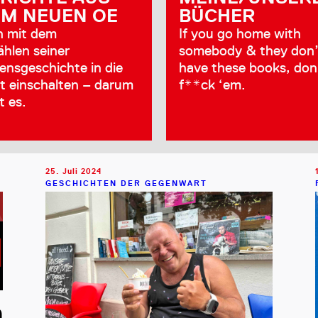
EM NEUEN OE
BÜCHER
h mit dem
If you go home with
ählen seiner
somebody & they don’
ensgeschichte in die
have these books, don
t einschalten – darum
f**ck ‘em.
t es.
25. Juli 2024
GESCHICHTEN DER GEGENWART
a