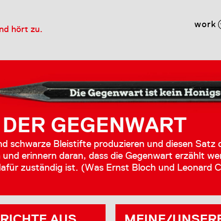
work
und hört zu.
 DER GEGENWART
nd schwarze Bleistifte produzieren und diesen Satz 
 und erinnern daran, dass die Gegenwart erzählt we
afür zuständig ist. (Was Ernst Bloch und Leonard 
RICHTE AUS
MEINE/UNSER