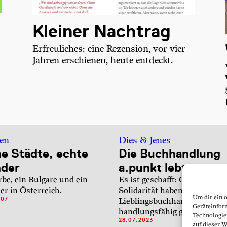
Kleiner Nachtrag
Erfreuliches: eine Rezension, vor vier
Jahren erschienen, heute entdeckt.
en
Dies & Jenes
ne Städte, echte
Die Buchhandlung
nder
a.punkt lebt
rbe, ein Bulgare und ein
Es ist geschafft: Großzügigke
er in Österreich.
Solidarität haben meine
Um dir ein 
007
Lieblingsbuchhandlung wied
Geräteinfor
handlungsfähig gemacht.
Technologie
28.07.2023
auf dieser W