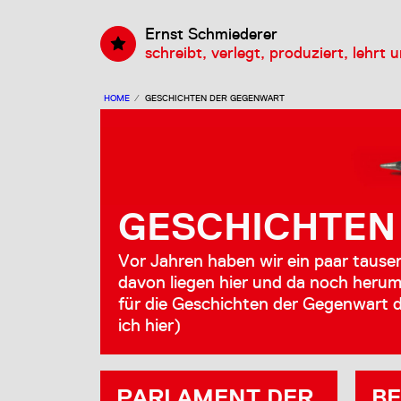
Ernst Schmiederer
schreibt, verlegt, produziert, lehrt 
HOME
⁄
GESCHICHTEN DER GEGENWART
GESCHICHTEN
Vor Jahren haben wir ein paar tause
davon liegen hier und da noch herum
für die Geschichten der Gegenwart d
ich
hier
)
PARLAMENT DER
BE