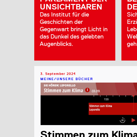
UNSICHTBAREN
D
Das Institut für die
Sic
Geschichten der
Erz
Gegenwart bringt Licht in
Leb
das Dunkel des gelebten
Wel
Augenblicks.
geh
3. September 2024
MEINE/UNSERE BÜCHER
Stimmen zum Klim