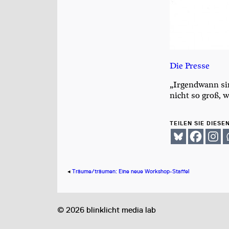
Die Pres­se
„Irgend­wann sin
nicht so groß, w
TEILEN SIE DIESE
◂
Träume/​träumen: Eine neue Workshop-Staffel
©
2026
blinklicht media lab