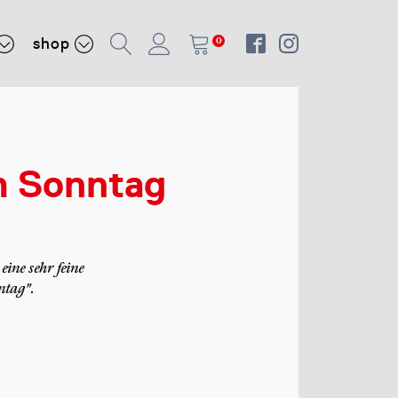
shop
0
 Sonntag
eine sehr feine
ntag".