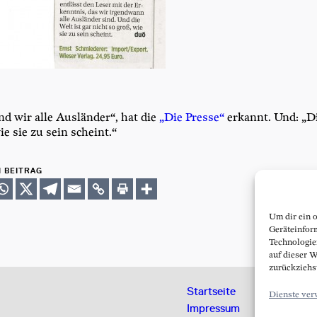
d wir alle Aus­län­der“, hat die
„Die Pres­se“
erkannt. Und: „Di
ie sie zu sein scheint.“
N BEITRAG
Um dir ein 
Geräteinfor
Technologie
auf dieser W
zurückziehs
Startseite
Dienste ver
Impressum