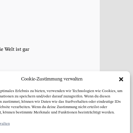
e Welt ist gar
Cookie-Zustimmung verwalten
optimales Erlebnis zu bieten, verwenden wir Technologien wie Cookies, um
mationen zu speichern und/oder darauf zuzugreifen. Wenn du diesen
Moving on: IMPORT/EXPORT ab sofort am Gänsehäufel
▸
n zustimmst, können wir Daten wie das Surfverhalten oder eindeutige IDs
ebsite verarbeiten. Wenn du deine Zustimmung nicht erteilst oder
t, können bestimmte Merkmale und Funktionen beeinträchtigt werden.
blinklicht medien rat & tat gmbh
walten
Heinestraße 34/1b