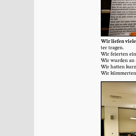
Wir lie­fen vie­l
ter tragen.
Wir fei­er­ten e
Wir wur­den an e
Wir hat­ten kur
Wir küm­mer­ten