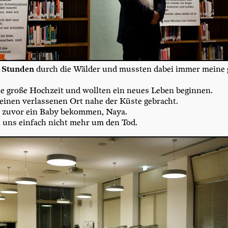
e Stun­den
durch die Wäl­der und muss­ten dabei immer mei­ne 
ine gro­ße Hoch­zeit und woll­ten ein neu­es Leben beginnen.
inen ver­las­se­nen Ort nahe der Küs­te gebracht.
z zuvor ein Baby bekom­men, Naya.
 uns ein­fach nicht mehr um den Tod.