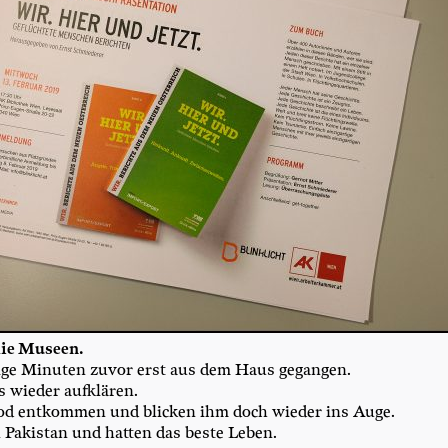
die Museen.
­ge Minu­ten zuvor erst aus dem Haus gegangen.
 wie­der aufklären.
d ent­kom­men und bli­cken ihm doch wie­der ins Auge.
Paki­stan und hat­ten das bes­te Leben.