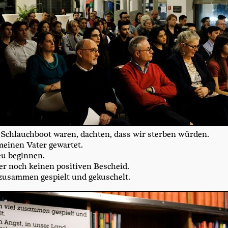
Schlauch­boot waren, dach­ten, dass wir ster­ben würden.
ei­nen Vater gewartet.
eu beginnen.
 noch kei­nen posi­ti­ven Bescheid.
zusam­men gespielt und gekuschelt.