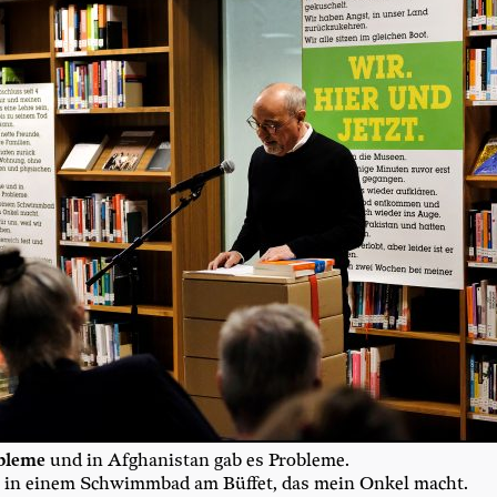
ble­me
und in Afgha­ni­stan gab es Probleme.
ich in einem Schwimm­bad am Büf­fet, das mein Onkel macht.