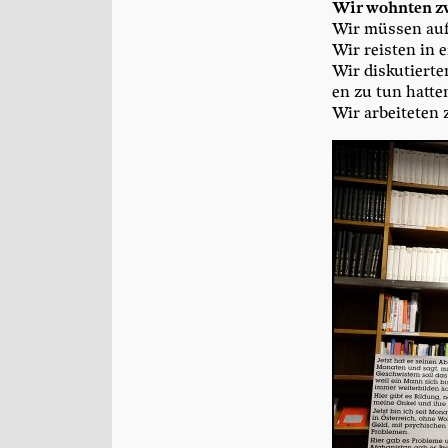
Wir wohn­ten z
Wir müs­sen auf­
Wir reis­ten in 
Wir dis­ku­tier­t
en zu tun hatte
Wir arbei­te­ten