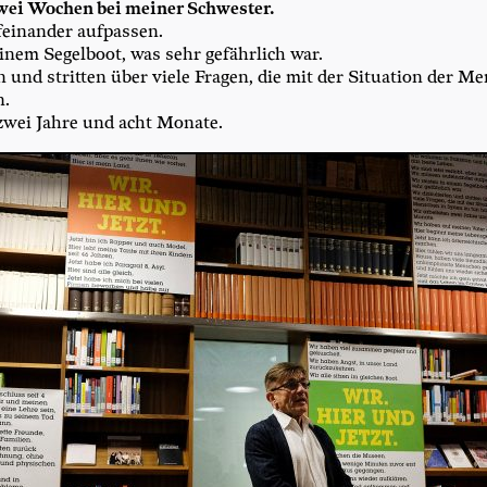
wei Wochen bei mei­ner Schwester.
ein­an­der aufpassen.
einem Segel­boot, was sehr gefähr­lich war.
en und strit­ten über vie­le Fra­gen, die mit der Situa­ti­on der M
n.
 zwei Jah­re und acht Monate.