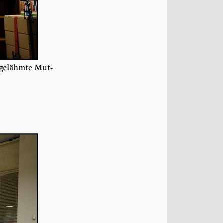
gelähm­te Mut­