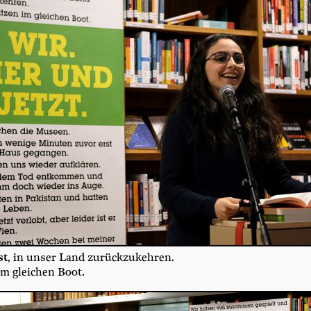
st
, in unser Land zurückzukehren.
im glei­chen Boot.