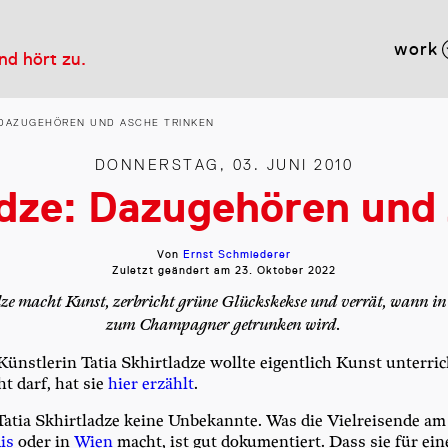
work
und hört zu.
: DAZUGEHÖREN UND ASCHE TRINKEN
DONNERSTAG, 03. JUNI 2010
adze: Dazugehören und
Von
Ernst Schmiederer
Zuletzt geändert am
23. Oktober 2022
ze macht Kunst, zerbricht grüne Glückskekse und verrät, wann i
zum Champagner getrunken wird.
Künst­le­rin Tatia Skhirt­lad­ze woll­te eigent­lich Kunst unter­ri
t darf, hat sie
hier erzählt
.
atia Skhirt­lad­ze kei­ne Unbe­kann­te. Was die Viel­rei­sen­de a
lis
oder in
Wien
macht, ist gut doku­men­tiert. Dass sie für eine