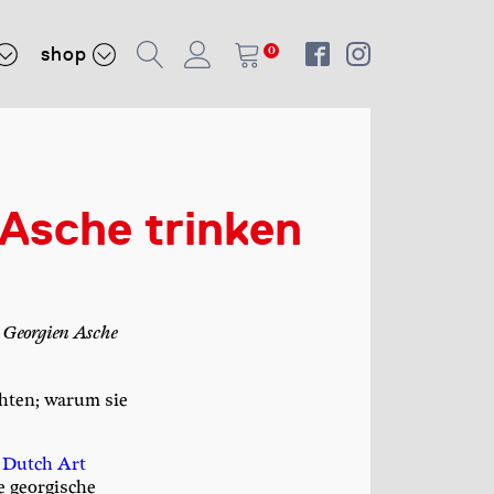
shop
0
 Asche trinken
n Georgien Asche
ch­ten; war­um sie
m
Dutch Art
 geor­gi­sche