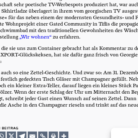
­schaft sehr poe­ti­sche TV-Wer­be­spots pro­du­ziert hat, war a
 Skhirt­lad­ze über­la­gert in ihrem vom geor­gi­schen TV aus­ge­s
e« für das neben einem der moderns­ten Gesund­heits- und Fit
­te Wohn­pro­jekt einer Gated Com­mu­ni­ty in Tif­lis die pro­pa­gie
hwimm­bad mit den tra­di­tio­nel­len Gewohn­hei­ten des Wäsche
stel­lung
„Wir woh­nen“
zu erfahren.
 die sie uns zum Con­tai­ner gebracht hat als Kom­men­tar zu de
­PORT-Glücks­kek­sen, hat sie dafür ganz frisch von Geor­gi­
:
s auch so eine Zet­tel-Geschich­te. Und zwar so: Am 31. Dezem­
 fest­lich gedeck­ten Tisch Glä­ser mit Cham­pa­gner gefüllt. N
 ein klei­ner Extra-Tel­ler, dar­auf lie­gen ein klei­nes Stück Pa
höl­zer. Wenn der ers­te Schlag der Uhr um Mit­ter­nacht den B
gt, schreibt jeder Gast einen Wunsch auf sei­nen Zet­tel. Dann 
 die Asche in den Cham­pa­gner rie­seln und trinkt auf das neu
N BEITRAG