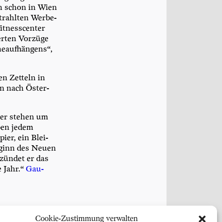
uch schon in Wien
trahl­ten Wer­be­
­ness­cen­ter
r­ten Vor­zü­ge
­auf­hän­gens“,
n Zet­teln in
en nach Öster­
ber ste­hen um
eben jedem
pier, ein Blei­
eginn des Neu­en
zün­det er das
e Jahr.“
Gau­
Cookie-Zustimmung verwalten