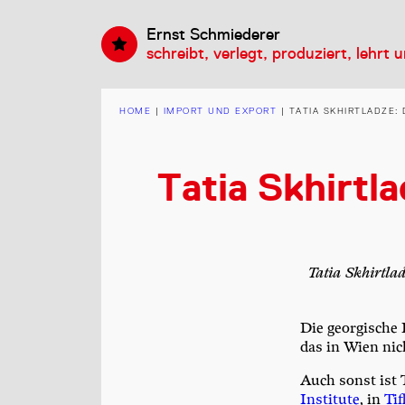
Ernst Schmiederer
schreibt, verlegt, produziert, lehrt 
HOME
|
IMPORT UND EXPORT
|
TATIA SKHIRTLADZE
Tatia Skhirtl
Tatia Skhirtlad
Die geor­gi­sche 
das in Wien nich
Auch sonst ist T
Insti­tu­te
, in
Tif­