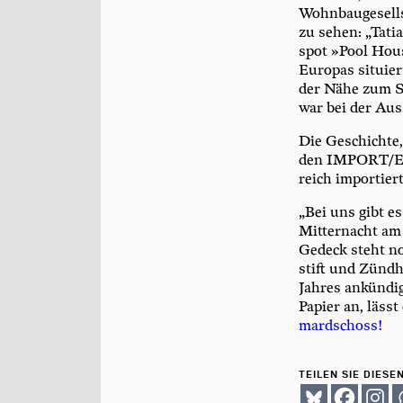
Wohn­bau­ge­sell
zu sehen: „Tatia
spot »Pool Hous
Euro­pas situ­ier
der Nähe zum Sc
war bei der Aus­
Die Geschich­te,
den IMPOR­T/­EX
reich importiert
„Bei uns gibt e
Mit­ter­nacht am
Gedeck steht noch
stift und Zünd­
Jah­res ankün­di
Papier an, lässt
mard­schoss!
TEILEN SIE DIESE