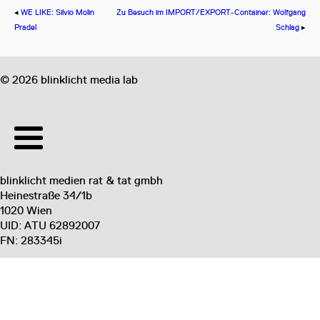
◂
WE LIKE: Silvio Molin
Zu Besuch im IMPORT/EXPORT-Container: Wolfgang
Pradel
Schlag
▸
©
2026
blinklicht media lab
blinklicht medien rat & tat gmbh
Heinestraße 34/1b
1020 Wien
UID: ATU 62892007
FN: 283345i