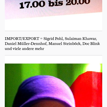
IMPORT/EXPORT = Sig­rid Pohl, Sulai­man Kha­war,
Dani­el Mül­ler-Denn­hof, Manu­el Stein­böck, Doc Blink
und vie­le ande­re mehr