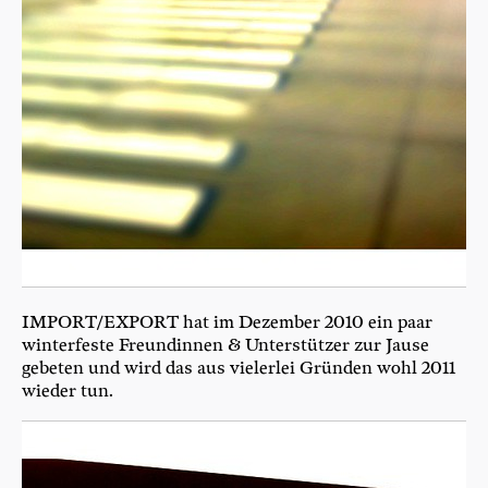
IMPORT/EXPORT hat im Dezem­ber 2010 ein paar
win­ter­fes­te Freun­din­nen & Unter­stüt­zer zur Jau­se
gebe­ten und wird das aus vie­ler­lei Grün­den wohl 2011
wie­der tun.