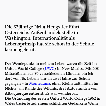
Die 32jährige Nella Hengstler führt
Österreichs Außenhandelsstelle in
Washington. Internationalität als
Lebensprinzip hat sie schon in der Schule
kennengelernt.
Der Wen­de­punkt in mei­nem Leben waren die Zeit im
United World Col­lege (
UWC
) in New Mexi­co. Mit 200
Mit­schü­lern aus 76 ver­schie­de­nen Län­dern bin ich
dort vom 16. Lebens­jahr an zwei Jah­re zur Schu­le
gegan­gen – in
Mon­te­zu­ma
, einer Klein­stadt mit­ten im
Nichts, am Ran­de der Wild­nis, drei Auto­stun­den von
Albu­quer­que ent­fernt. Es war wunderbar.
Die Grün­dung des ers­ten United World Col­lege 1962 in
Wales basier­te auf einem schlich­ten Gedan­ken: Wenn