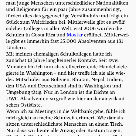
man jun­ge Men­schen unter­schied­li­cher Natio­na­li­tä­ten
und Reli­gio­nen für ein paar Jah­re zusam­men­bringt,
för­dert dies das gegen­sei­ti­ge Ver­ständ­nis und trägt ein
Stück zum Welt­frie­den bei. Mitt­ler­wei­le gibt es zwölf
sol­cher Col­leges in aller Welt, erst 2006 wur­den die
Schu­len in Cos­ta Rica und
Mostar
eröff­net. Mitt­ler­wei­
le gibt es immer­hin fast 35.000 Absol­ven­ten aus 181
Ländern.
Mit mei­nen ehe­ma­li­gen Schul­kol­le­gen hat­te ich
zunächst 13 Jah­re lang kei­ner­lei Kon­takt. Seit zwei
Mona­ten bin ich nun als stell­ver­tre­ten­de Han­dels­de­le­
gier­te in Washing­ton – und hier tref­fe ich sie alle wie­
der. Mit­schü­ler aus Boli­vi­en, Bhu­tan, Nepal, Indi­en,
den USA und Deutsch­land sind in Washing­ton und
Umge­bung tätig. Nur in Lon­don ist die Dich­te an
UWC-Absol­ven­ten so groß wie hier an der ame­ri­ka­ni­
schen Ostküste.
Wenn ich zu Mee­tings in die Welt­bank gehe, füh­le ich
mich gleich an mei­ne Schul­zeit erin­nert. Wie damals
sit­zen unter­schied­lichs­te Men­schen an einem Tisch.
Nur dass wir heu­te alle Anzug oder Kos­tüm tra­gen.