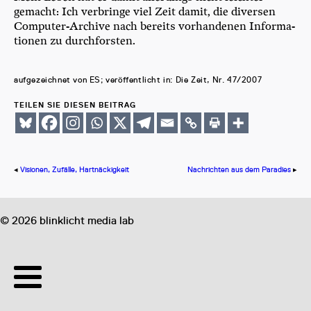
gemacht: Ich ver­brin­ge viel Zeit damit, die diver­sen
Com­pu­ter-Archi­ve nach bereits vor­han­de­nen Infor­ma­
tio­nen zu durchforsten.
auf­ge­zeich­net von ES; ver­öf­fent­licht in: Die Zeit, Nr. 47/2007
TEILEN SIE DIESEN BEITRAG
◂
Visionen, Zufälle, Hartnäckigkeit
Nachrichten aus dem Paradies
▸
©
2026
blinklicht media lab