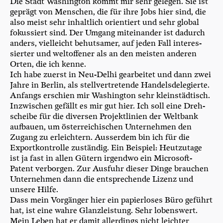
Die Stadt Washing­ton kommt mir sehr gele­gen. Sie ist
geprägt von Men­schen, die für ihre Jobs hier sind, die
also meist sehr inhalt­lich ori­en­tiert und sehr glo­bal
fokus­siert sind. Der Umgang mit­ein­an­der ist dadurch
anders, viel­leicht behut­sa­mer, auf jeden Fall inter­es­
sier­ter und welt­of­fe­ner als an den meis­ten ande­ren
Orten, die ich kenne.
Ich habe zuerst in Neu-Delhi gear­bei­tet und dann zwei
Jah­re in Ber­lin, als stell­ver­tre­ten­de Han­dels­de­le­gier­te.
Anfangs erschien mir Washing­ton sehr klein­städ­tisch.
Inzwi­schen gefällt es mir gut hier. Ich soll eine Dreh­
schei­be für die diver­sen Pro­jekt­li­ni­en der Welt­bank
auf­bau­en, um öster­rei­chi­schen Unter­neh­men den
Zugang zu erleich­tern. Aus­ser­dem bin ich für die
Export­kon­trol­le zustän­dig. Ein Bei­spiel: Heut­zu­ta­ge
ist ja fast in allen Gütern irgend­wo ein Micro­soft-
Patent ver­bor­gen. Zur Aus­fuhr die­ser Din­ge brau­chen
Unter­neh­men dann die ent­spre­chen­de Lizenz und
unse­re Hilfe.
Dass mein Vor­gän­ger hier ein papier­lo­ses Büro geführt
hat, ist eine wah­re Glanz­leis­tung. Sehr lobens­wert.
Mein Leben hat er damit aller­dings nicht leich­ter