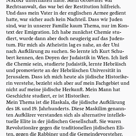
NSDAP unter­hal­ten hat­te. Mein Groß­va­ter war
Rechts­an­walt, das war bei der Resti­tu­ti­on hilf­reich.
Und dass mein Vater in der eng­li­schen Armee gedient
hat­te, war sicher auch kein Nach­teil. Dass wir Juden
sind, war in unse­rer Fami­lie kaum The­ma, nur im Kon­
text der Emi­gra­ti­on. Ich habe zunächst Che­mie stu­
diert, wur­de dann aber doch neu­gie­rig auf das Juden­
tum. Für mich als Athe­is­tin lag es nahe, an der Uni
nach Auf­klä­rung zu suchen. So lern­te ich Kurt Schu­
bert ken­nen, den Doy­en der Juda­is­tik in Wien. Ich ließ
die Che­mie sein, stu­dier­te Juda­is­tik, lern­te Hebrä­isch
und pro­mo­vier­te an der Hebräi­schen Uni­ver­si­tät in
Jeru­sa­lem. Dass ich mich heu­te als jüdi­sche His­to­ri­ke­
rin ver­ste­he, bezieht sich aber auf mein Fach­ge­biet und
nicht auf mei­ne jüdi­sche Her­kunft. Mein Mann hat
Geschich­te stu­diert, er ist Historiker.
Mein The­ma ist die Haska­la, die jüdi­sche Auf­klä­rung
des 18. und 19. Jahr­hun­derts. Die­se Maski­lim genann­
ten Auf­klä­rer ver­stan­den sich als alter­na­ti­ve intel­lek­
tu­el­le Eli­te in der jüdi­schen Gesell­schaft. Sie waren
Revo­lu­tio­nä­re gegen die tra­di­tio­nel­len jüdi­schen Eli­
ten, gegen die Rab­bi­ner und die Gemein­de­vor­ste­her.