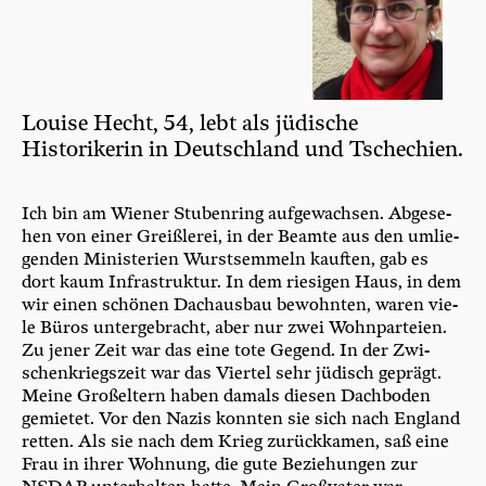
Louise Hecht, 54, lebt als jüdische
Historikerin in Deutschland und Tschechien.
Ich bin am Wie­ner Stu­ben­ring auf­ge­wach­sen. Abge­se­
hen von einer Greiß­le­rei, in der Beam­te aus den umlie­
gen­den Minis­te­ri­en Wurst­sem­meln kauf­ten, gab es
dort kaum Infra­struk­tur. In dem rie­si­gen Haus, in dem
wir einen schö­nen Dach­aus­bau bewohn­ten, waren vie­
le Büros unter­ge­bracht, aber nur zwei Wohn­par­tei­en.
Zu jener Zeit war das eine tote Gegend. In der Zwi­
schen­kriegs­zeit war das Vier­tel sehr jüdisch geprägt.
Mei­ne Groß­el­tern haben damals die­sen Dach­bo­den
gemie­tet. Vor den Nazis konn­ten sie sich nach Eng­land
ret­ten. Als sie nach dem Krieg zurück­ka­men, saß eine
Frau in ihrer Woh­nung, die gute Bezie­hun­gen zur