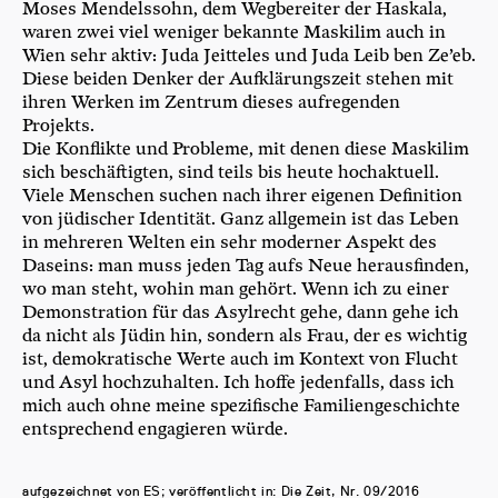
Moses Men­dels­sohn, dem Weg­be­rei­ter der Haska­la,
waren zwei viel weni­ger bekann­te Maski­lim auch in
Wien sehr aktiv: Juda Jeit­te­les und Juda Leib ben Ze’eb.
Die­se bei­den Den­ker der Auf­klä­rungs­zeit ste­hen mit
ihren Wer­ken im Zen­trum die­ses auf­re­gen­den
Projekts.
Die Kon­flik­te und Pro­ble­me, mit denen die­se Maski­lim
sich beschäf­tig­ten, sind teils bis heu­te hoch­ak­tu­ell.
Vie­le Men­schen suchen nach ihrer eige­nen Defi­ni­ti­on
von jüdi­scher Iden­ti­tät. Ganz all­ge­mein ist das Leben
in meh­re­ren Wel­ten ein sehr moder­ner Aspekt des
Daseins: man muss jeden Tag aufs Neue her­aus­fin­den,
wo man steht, wohin man gehört. Wenn ich zu einer
Demons­tra­ti­on für das Asyl­recht gehe, dann gehe ich
da nicht als Jüdin hin, son­dern als Frau, der es wich­tig
ist, demo­kra­ti­sche Wer­te auch im Kon­text von Flucht
und Asyl hoch­zu­hal­ten. Ich hof­fe jeden­falls, dass ich
mich auch ohne mei­ne spe­zi­fi­sche Fami­li­en­ge­schich­te
ent­spre­chend enga­gie­ren würde.
auf­ge­zeich­net von ES; ver­öf­fent­licht in: Die Zeit, Nr. 09/2016