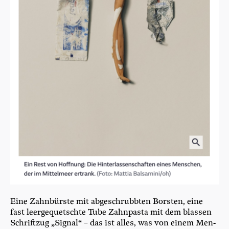
Eine Zahn­bürs­te mit abge­schrubb­ten Bors­ten, eine
fast leer­ge­quetsch­te Tube Zahn­pas­ta mit dem blas­sen
Schrift­zug „Signal“ – das ist alles, was von einem Men­