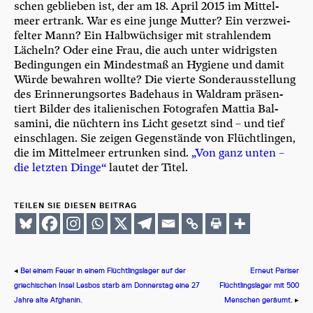
schen geblie­ben ist, der am 18. April 2015 im Mit­tel­
meer ertrank. War es eine jun­ge Mut­ter? Ein ver­zwei­
fel­ter Mann? Ein Halb­wüch­si­ger mit strah­len­dem
Lächeln? Oder eine Frau, die auch unter wid­rigs­ten
Bedin­gun­gen ein Min­dest­maß an Hygie­ne und damit
Wür­de bewah­ren woll­te? Die vier­te Son­der­aus­stel­lung
des Erin­ne­rungs­or­tes Bade­haus in Wald­ram prä­sen­
tiert Bil­der des ita­lie­ni­schen Foto­gra­fen Mat­tia Bal­
sami­ni, die nüch­tern ins Licht gesetzt sind – und tief
ein­schla­gen. Sie zei­gen Gegen­stän­de von Flücht­lin­gen,
die im Mit­tel­meer ertrun­ken sind.
„Von ganz unten –
die letz­ten Din­ge“
lau­tet der Titel.
TEILEN SIE DIESEN BEITRAG
◂
Bei einem Feuer in einem Flüchtlingslager auf der
Erneut Pariser
griechischen Insel Lesbos starb am Donnerstag eine 27
Flüchtlingslager mit 500
Jahre alte Afghanin.
Menschen geräumt.
▸