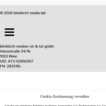
©
2026
blinklicht media lab
blinklicht medien rat & tat gmbh
Heinestraße 34/1b
1020 Wien
UID: ATU 62892007
FN: 283345i
Cookie-Zustimmung verwalten
Um dir ein optimales Erlebnis zu bieten, verwenden wir Technologien wie Co