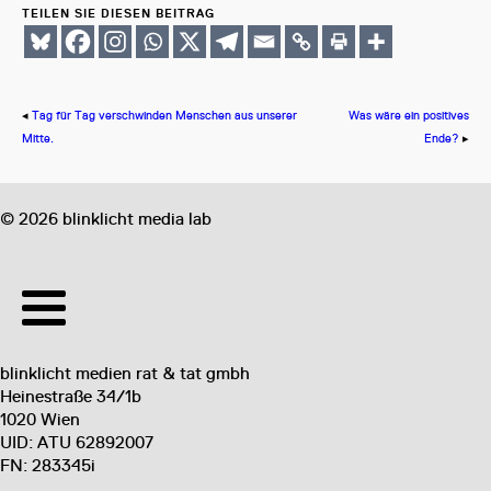
TEILEN SIE DIESEN BEITRAG
◂
Tag für Tag verschwinden Menschen aus unserer
Was wäre ein positives
Mitte.
Ende?
▸
©
2026
blinklicht media lab
blinklicht medien rat & tat gmbh
Heinestraße 34/1b
1020 Wien
UID: ATU 62892007
FN: 283345i