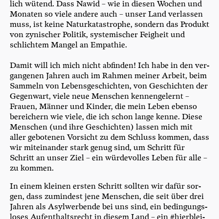
lich wütend. Dass Nawid – wie in die­sen Wochen und
Mona­ten so vie­le ande­re auch – unser Land ver­las­sen
muss, ist kei­ne Natur­ka­ta­stro­phe, son­dern das Pro­dukt
von zyni­scher Poli­tik, sys­te­mi­scher Feig­heit und
schlich­tem Man­gel an Empa­thie.
Damit will ich mich nicht abfin­den! Ich habe in den ver­
gan­ge­nen Jah­ren auch im Rah­men mei­ner Arbeit, beim
Sam­meln von Lebens­ge­schich­ten, von Geschich­ten der
Gegen­wart, vie­le neue Men­schen ken­nen­ge­lernt –
Frau­en, Män­ner und Kin­der, die mein Leben eben­so
berei­chern wie vie­le, die ich schon lan­ge ken­ne. Die­se
Men­schen (und ihre Geschich­ten) las­sen mich mit
aller gebo­te­nen Vor­sicht zu dem Schluss kom­men, dass
wir mit­ein­an­der stark genug sind, um Schritt für
Schritt an unser Ziel – ein wür­de­vol­les Leben für alle –
zu kommen.
In einem klei­nen ers­ten Schritt soll­ten wir dafür sor­
gen, dass zumin­dest jene Men­schen, die seit über drei
Jah­ren als Asyl­wer­ben­de bei uns sind, ein bedin­gungs­
lo­ses Auf­ent­halts­recht in die­sem Land – ein #hier­blei­