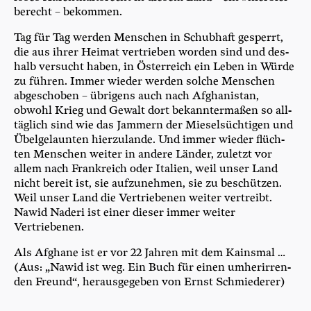
be­recht – bekommen.
Tag für Tag wer­den Men­schen in Schub­haft gesperrt,
die aus ihrer Hei­mat ver­trie­ben wor­den sind und des­
halb ver­sucht haben, in Öster­reich ein Leben in Wür­de
zu füh­ren. Immer wie­der wer­den sol­che Men­schen
abge­scho­ben – übri­gens auch nach Afgha­ni­stan,
obwohl Krieg und Gewalt dort bekann­ter­ma­ßen so all­
täg­lich sind wie das Jam­mern der Mie­sel­süch­ti­gen und
Übel­ge­laun­ten hier­zu­lan­de. Und immer wie­der flüch­
ten Men­schen wei­ter in ande­re Län­der, zuletzt vor
allem nach Frank­reich oder Ita­li­en, weil unser Land
nicht bereit ist, sie auf­zu­neh­men, sie zu beschüt­zen.
Weil unser Land die Ver­trie­be­nen wei­ter ver­treibt.
Nawid Nade­ri ist einer die­ser immer wei­ter
Vertriebenen.
Als Afgha­ne ist er vor 22 Jah­ren mit dem Kains­mal …
(Aus: „Nawid ist weg. Ein Buch für einen umher­ir­ren­
den Freund“, her­aus­ge­ge­ben von Ernst Schmiederer)