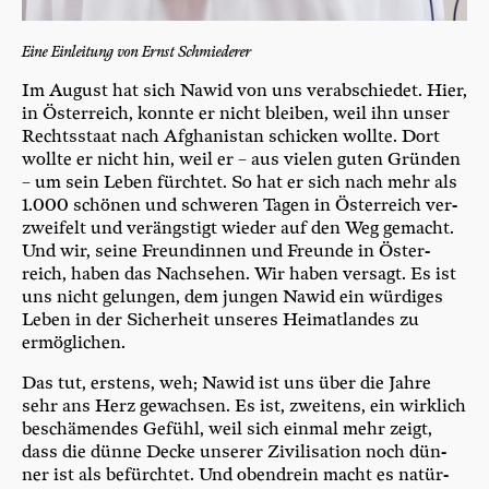
Eine Ein­lei­tung von Ernst Schmiederer
Im August hat sich Nawid von uns ver­ab­schie­det. Hier,
in Öster­reich, konn­te er nicht blei­ben, weil ihn unser
Rechts­staat nach Afgha­ni­stan schi­cken woll­te. Dort
woll­te er nicht hin, weil er – aus vie­len guten Grün­den
– um sein Leben fürch­tet. So hat er sich nach mehr als
1.000 schö­nen und schwe­ren Tagen in Öster­reich ver­
zwei­felt und ver­ängs­tigt wie­der auf den Weg gemacht.
Und wir, sei­ne Freun­din­nen und Freun­de in Öster­
reich, haben das Nach­se­hen. Wir haben ver­sagt. Es ist
uns nicht gelun­gen, dem jun­gen Nawid ein wür­di­ges
Leben in der Sicher­heit unse­res Hei­mat­lan­des zu
ermöglichen.
Das tut, ers­tens, weh; Nawid ist uns über die Jah­re
sehr ans Herz gewach­sen. Es ist, zwei­tens, ein wirk­lich
beschä­men­des Gefühl, weil sich ein­mal mehr zeigt,
dass die dün­ne Decke unse­rer Zivi­li­sa­ti­on noch dün­
ner ist als befürch­tet. Und oben­drein macht es natür­