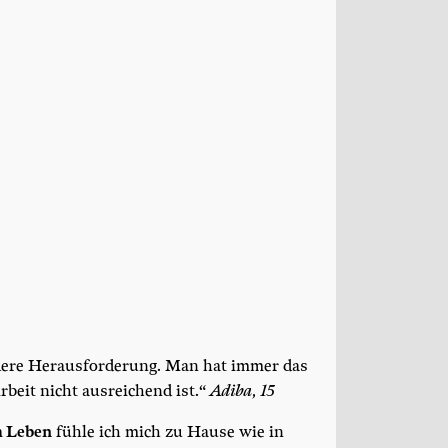
de­re Her­aus­for­de­rung. Man hat immer das
rbeit nicht aus­rei­chend ist.“
Adi­ba, 15
m Leben
füh­le ich mich zu Hau­se wie in