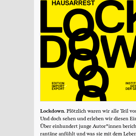
Lock­down
. Plötz­lich waren wir alle Teil v
Und doch sehen und erle­ben wir die­sen Ein­s
Über ein­hun­dert jun­ge Autor*innen berich
ran­tä­ne anfühlt und was sie mit dem Lebe