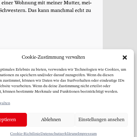
n einer Woh­nung mit mei­ner Mut­ter, mei­
Schwes­tern. Das kann manch­mal echt zu
Cookie-Zustimmung verwalten
optimales Erlebnis zu bieten, verwenden wir Technologien wie Cookies, um
mationen zu speichern und/oder darauf zuzugreifen. Wenn du diesen
n zustimmst, können wir Daten wie das Surfverhalten oder eindeutige IDs
ebsite verarbeiten. Wenn du deine Zustimmung nicht erteilst oder
t, können bestimmte Merkmale und Funktionen beeinträchtigt werden.
blinklicht medien rat & tat gmbh
walten
Heinestraße 34/1b
1020 Wien
ptieren
Ablehnen
Einstellungen ansehen
UID: ATU 62892007
FN: 283345i
Cookie-Richtlinie
Datenschutzerklärung
Impressum