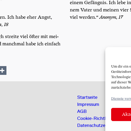
einem Gefäng­nis. Ich lebe i
nem Vater und mei­nen vier 
n. Ich habe eher Angst,
viel wer­den.“
Anonym, 17
a, 18
h strei­te viel öfter mit mei­
d manch­mal habe ich ein­fach
Um dir ein 
Geräteinfor
Technologie
auf dieser W
zurückziehs
Startseite
Dienste ver
Impressum
AGB
Akze
Cookie-Richtlinie (EU)
Datenschutzerklärung