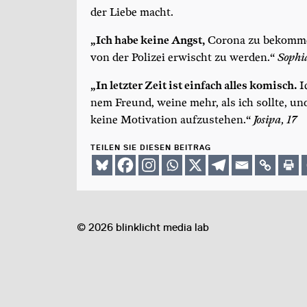
der Lie­be macht.
„Ich habe kei­ne Angst,
Coro­na zu bekom­me
von der Poli­zei erwischt zu wer­den.“
Sophi
„In letz­ter Zeit ist ein­fach alles komisch.
Ic
nem Freund, wei­ne mehr, als ich soll­te, un
kei­ne Moti­va­ti­on auf­zu­ste­hen.“
Josi­pa, 17
TEILEN SIE DIESEN BEITRAG
©
2026
blinklicht media lab