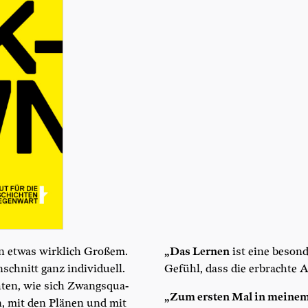
Menge
on etwas wirk­lich Gro­ßem.
„Das Ler­nen
ist eine beson­
chnitt ganz indi­vi­du­ell.
Gefühl, dass die erbrach­te A
­ten, wie sich Zwangs­qua­
„Zum ers­ten Mal in mei­ne
n, mit den Plä­nen und mit