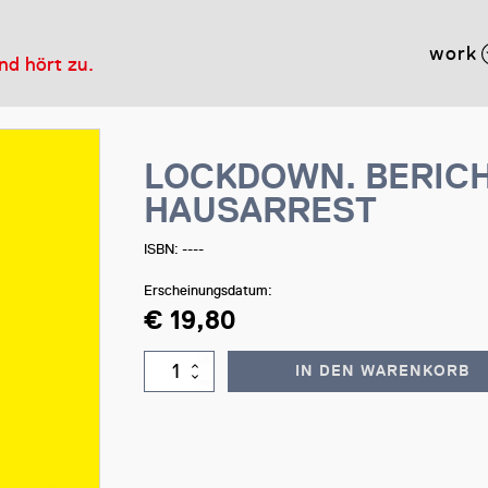
work
und hört zu.
LOCKDOWN. BERIC
HAUSARREST
ISBN: ----
Erscheinungsdatum:
€
19,80
IN DEN WARENKORB
LOCKDOWN.
BERICHTE
AUS
DEM
HAUSARREST