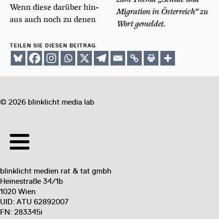
Wenn die­se dar­über hin­
Migra­ti­on in Öster­reich“ zu
aus auch noch zu denen
Wort gemeldet.
TEILEN SIE DIESEN BEITRAG
©
2026
blinklicht media lab
blinklicht medien rat & tat gmbh
Heinestraße 34/1b
1020 Wien
UID: ATU 62892007
FN: 283345i