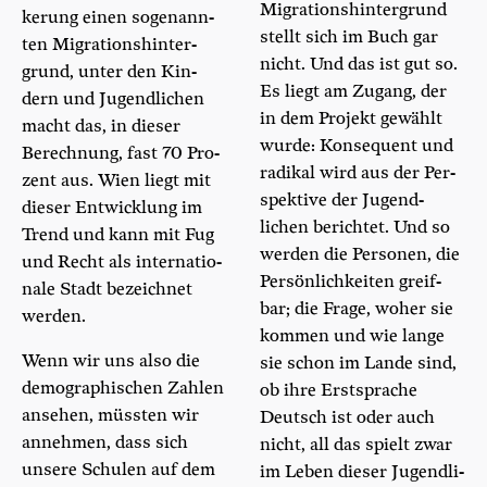
Migra­ti­ons­hin­ter­grund
ke­rung einen soge­nann­
stellt sich im Buch gar
ten Migra­ti­ons­hin­ter­
nicht. Und das ist gut so.
grund, unter den Kin­
Es liegt am Zugang, der
dern und Jugend­li­chen
in dem Pro­jekt gewählt
macht das, in die­ser
wur­de: Kon­se­quent und
Berech­nung, fast 70 Pro­
radi­kal wird aus der Per­
zent aus. Wien liegt mit
spek­ti­ve der Jugend-
die­ser Ent­wick­lung im
lichen berich­tet. Und so
Trend und kann mit Fug
wer­den die Per­so­nen, die
und Recht als inter­na­tio­
Per­sön­lich­kei­ten greif­
na­le Stadt bezeich­net
bar; die Fra­ge, woher sie
werden.
kom­men und wie lan­ge
Wenn wir uns also die
sie schon im Lan­de sind,
demo­gra­phi­schen Zah­len
ob ihre Erst­spra­che
anse­hen, müss­ten wir
Deutsch ist oder auch
anneh­men, dass sich
nicht, all das spielt zwar
unse­re Schu­len auf dem
im Leben die­ser Jugend­li­