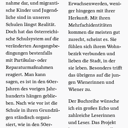
nah­me dar, und migran­ti­
Erwach­sen­wer­den, weni­
sche Kin­der und Jugend­
ger hin­ge­gen mit ihrer
li­che sind in unse­ren
Her­kunft. Mit ihren
Schu­len längst Rea­li­tät.
Mehr­fach­iden­ti­tä­ten
Doch hat das öster­rei­chi­
kom­men die meis­ten gut
sche Schul­sys­tem auf die
zurecht, scheint es. Sie
ver­än­der­ten Aus­gangs­be­
füh­len sich ihrem Wohn­
din­gun­gen bes­ten­falls
be­zirk ver­bun­den und
mit Par­ti­ku­lar- oder
lie­ben die Stadt, in der
Repa­ra­tur­maß­nah­men
sie leben. Beson­ders trifft
reagiert. Man kann
das übri­gens auf die jun­
sagen, es ist in den 60er-
gen Wie­ne­rin­nen und
Jah­ren des vori­gen Jahr­
Wie­ner zu.
hun­derts hän­gen geblie­
Der Buch­rei­he wün­sche
ben. Nach wie vor ist die
ich ein gro­ßes Echo und
Schu­le in ihren Grund­zü­
zahl­rei­che Lese­rin­nen
gen stän­disch orga­ni­
und Leser. Das Pro­jekt
siert, wie in den 50er-