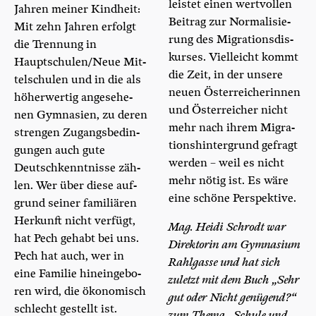
leis­tet einen wert­vol­len
Jah­ren mei­ner Kind­heit:
Bei­trag zur Nor­ma­li­sie­
Mit zehn Jah­ren erfolgt
rung des Migra­ti­ons­dis­
die Tren­nung in
kur­ses. Viel­leicht kommt
Hauptschulen/​Neue Mit­
die Zeit, in der unse­re
tel­schu­len und in die als
neu­en Öster­rei­che­rin­nen
höher­wer­tig ange­se­he­
und Öster­rei­cher nicht
nen Gym­na­si­en, zu deren
mehr nach ihrem Migra­
stren­gen Zugangs­be­din­
ti­ons­hin­ter­grund gefragt
gun­gen auch gute
wer­den – weil es nicht
Deutsch­kennt­nis­se zäh­
mehr nötig ist. Es wäre
len. Wer über die­se auf­
eine schö­ne Perspektive.
grund sei­ner fami­liä­ren
Her­kunft nicht ver­fügt,
Mag. Hei­di Schrodt war
hat Pech gehabt bei uns.
Direk­to­rin am Gym­na­si­um
Pech hat auch, wer in
Rahl­gas­se und hat sich
eine Fami­lie hin­ein­ge­bo­
zuletzt mit dem Buch „Sehr
ren wird, die öko­no­misch
gut oder Nicht genü­gend?“
schlecht gestellt ist.
zum The­ma „Schu­le und