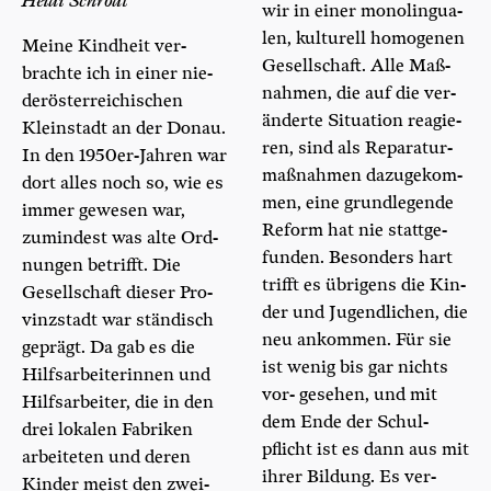
Hei­di Schrodt
wir in einer mono­lin­gua­
len, kul­tu­rell homo­ge­nen
Mei­ne Kind­heit ver­
Gesell­schaft. Alle Maß­
brach­te ich in einer nie­
nah­men, die auf die ver­
der­ös­ter­rei­chi­schen
än­der­te Situa­ti­on reagie­
Klein­stadt an der Donau.
ren, sind als Repa­ra­tur­
In den 1950er-Jah­ren war
maß­nah­men dazu­ge­kom­
dort alles noch so, wie es
men, eine grund­le­gen­de
immer gewe­sen war,
Reform hat nie statt­ge­
zumin­dest was alte Ord-
fun­den. Beson­ders hart
nun­gen betrifft. Die
trifft es übri­gens die Kin­
Gesell­schaft die­ser Pro­
der und Jugend­li­chen, die
vinz­stadt war stän­disch
neu ankom­men. Für sie
geprägt. Da gab es die
ist wenig bis gar nichts
Hilfs­ar­bei­te­rin­nen und
vor- gese­hen, und mit
Hilfs­ar­bei­ter, die in den
dem Ende der Schul­
drei loka­len Fabri­ken
pflicht ist es dann aus mit
arbei­te­ten und deren
ihrer Bil­dung. Es ver­
Kin­der meist den zwei­