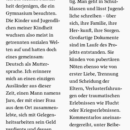
tig. Man geht in Schul­
heit der­je­ni­gen, die ein
klas­sen und lässt Jugend­
Gym­na­si­um besuch­ten.
li­che schrei­ben – über
Die Kin­der und Jugend­li­
sich, ihre Fami­lie, ihre
chen mei­ner Kind­heit
Her- kunft, ihre Sor­gen.
wuch­sen also meist in
Groß­ar­ti­ge Doku­men­te
getrenn­ten sozia­len Wel­
sind im Lau­fe des Pro­
ten auf und hat­ten doch
jekts ent­stan­den. Sie
eines gemein­sam:
kün­den von puber­tä­ren
Deutsch als Mut­ter-
Nöten eben­so wie von
spra­che. Ich erin­ne­re
ers­ter Lie­be, Tren­nung
mich an einen ein­zi­gen
und Schei­dung der
Aus­län­der aus die­ser
Eltern, Ver­lust­er­fah­run­
Zeit, einen Mann namens
gen oder trau­ma­ti­schen
Jaro, der mit einer Frau
Erleb­nis­sen wie Flucht
aus dem Ort zusam­men­
oder Kriegs­er­leb­nis­sen.
leb­te, sich mit Gele­gen­
Kom­men­tar­los anein­an­
heits­ar­bei­ten sein Geld
der­ge­reiht, unter Bei­be­
ver­dien­te und des­sen