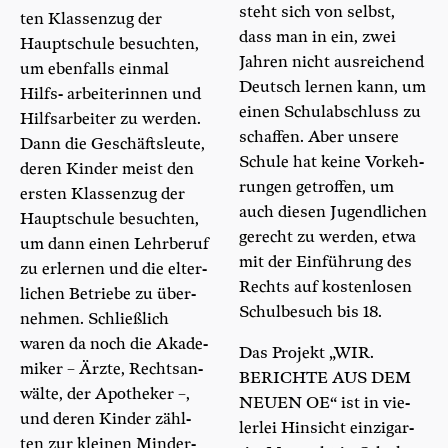
steht sich von selbst,
ten Klas­sen­zug der
dass man in ein, zwei
Haupt­schu­le besuch­ten,
Jah­ren nicht aus­rei­chend
um eben­falls ein­mal
Deutsch ler­nen kann, um
Hilfs- arbei­te­rin­nen und
einen Schul­ab­schluss zu
Hilfs­ar­bei­ter zu wer­den.
schaf­fen. Aber unse­re
Dann die Geschäfts­leu­te,
Schu­le hat kei­ne Vor­keh­
deren Kin­der meist den
run­gen getrof­fen, um
ers­ten Klas­sen­zug der
auch die­sen Jugend­li­chen
Haupt­schu­le besuch­ten,
gerecht zu wer­den, etwa
um dann einen Lehr­be­ruf
mit der Ein­füh­rung des
zu erler­nen und die elter­
Rechts auf kos­ten­lo­sen
li­chen Betrie­be zu über­
Schul­be­such bis 18.
neh­men. Schließ­lich
waren da noch die Aka­de­
Das Pro­jekt „WIR.
mi­ker – Ärz­te, Rechts­an­
BERICH­TE AUS DEM
wäl­te, der Apo­the­ker –,
NEU­EN OE“ ist in vie­
und deren Kin­der zähl­
ler­lei Hin­sicht ein­zig­ar­
ten zur klei­nen Min­der­