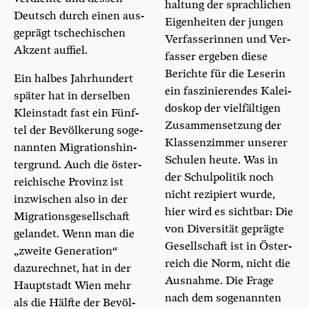
hal­tung der sprach­li­chen
Deutsch durch einen aus­
Eigen­hei­ten der jun­gen
ge­prägt tsche­chi­schen
Ver­fas­se­rin­nen und Ver­
Akzent auffiel.
fas­ser erge­ben die­se
Berich­te für die Lese­rin
Ein hal­bes Jahr­hun­dert
ein fas­zi­nie­ren­des Kalei-
spä­ter hat in der­sel­ben
doskop der viel­fäl­ti­gen
Klein­stadt fast ein Fünf­
Zusam­men­set­zung der
tel der Bevöl­ke­rung soge­
Klas­sen­zim­mer unse­rer
nann­ten Migra­ti­ons­hin­
Schu­len heu­te. Was in
ter­grund. Auch die öster­
der Schul­po­li­tik noch
rei­chi­sche Pro­vinz ist
nicht rezi­piert wur­de,
inzwi­schen also in der
hier wird es sicht­bar: Die
Migra­ti­ons­ge­sell­schaft
von Diver­si­tät gepräg­te
gelan­det. Wenn man die
Gesell­schaft ist in Öster­
„zwei­te Gene­ra­ti­on“
reich die Norm, nicht die
dazu­rech­net, hat in der
Aus­nah­me. Die Fra­ge
Haupt­stadt Wien mehr
nach dem soge­nann­ten
als die Hälf­te der Bevöl­