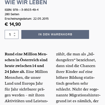
WIE WIR LEBEN
ISBN: 978---3-9503-49-4
280 Seiten
Erscheinungsdatum:
22.05.2015
€
14,90
WIE
IN DEN WARENKORB
WIR
LEBEN
Menge
Rund eine Mil­li­on Men­
zählt, die man als „bil­
schen in Öster­reich sind
dungs­fern“ bezeich­net,
heu­te zwi­schen 14 und
dann sind die Chan­cen
24 Jah­re alt.
Eine Mil­li­on
ihrer Kin­der auf eine
Men­schen, die unser
höhe­re Bil­dung sta­tis­
Land und Euro­pa Jahr
tisch gese­hen sehr
für Jahr sicht­ba­rer prä­
schlecht. Nicht der soge­
gen wer­den – mit ihren
nann­te Migra­ti­ons­hin­ter­
Akti­vi­tä­ten und Leis­tun­
grund ist es näm­lich, der