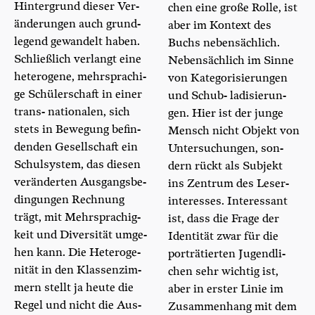
Hin­ter­grund die­ser Ver­
chen eine gro­ße Rol­le, ist
än­de­run­gen auch grund­
aber im Kon­text des
le­gend gewan­delt haben.
Buchs neben­säch­lich.
Schließ­lich ver­langt eine
Neben­säch­lich im Sin­ne
hete­ro­ge­ne, mehr­spra­chi­
von Kate­go­ri­sie­run­gen
ge Schü­ler­schaft in einer
und Schub- ladi­sie­run­
trans- natio­na­len, sich
gen. Hier ist der jun­ge
stets in Bewe­gung befin­
Mensch nicht Objekt von
den­den Gesell­schaft ein
Unter­su­chun­gen, son­
Schul­sys­tem, das die­sen
dern rückt als Sub­jekt
ver­än­der­ten Aus­gangs­be­
ins Zen­trum des Leser­
din­gun­gen Rech­nung
inter­es­ses. Inter­es­sant
trägt, mit Mehr­spra­chig­
ist, dass die Fra­ge der
keit und Diver­si­tät umge­
Iden­ti­tät zwar für die
hen kann. Die Hete­ro­ge­
por­trä­tier­ten Jugend­li­
ni­tät in den Klas­sen­zim­
chen sehr wich­tig ist,
mern stellt ja heu­te die
aber in ers­ter Linie im
Regel und nicht die Aus­
Zusam­men­hang mit dem