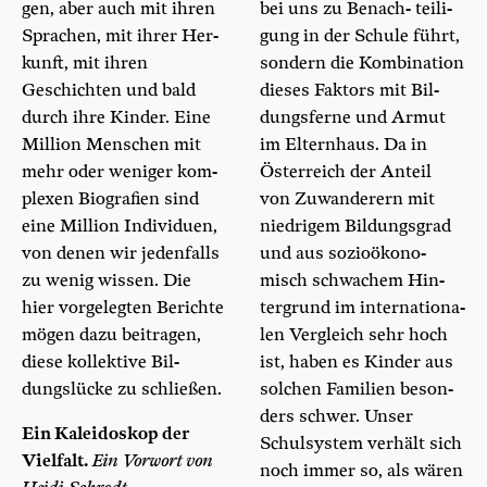
gen, aber auch mit ihren
bei uns zu Ben­ach- teil­i­
Spra­chen, mit ihrer Her­
gung in der Schu­le führt,
kunft, mit ihren
son­dern die Kom­bi­na­ti­on
Geschich­ten und bald
die­ses Fak­tors mit Bil­
durch ihre Kin­der. Eine
dungs­fer­ne und Armut
Mil­li­on Men­schen mit
im Eltern­haus. Da in
mehr oder weni­ger kom­
Öster­reich der Anteil
ple­xen Bio­gra­fien sind
von Zuwan­de­rern mit
eine Mil­li­on Indi­vi­du­en,
nied­ri­gem Bil­dungs­grad
von denen wir jeden­falls
und aus sozio­öko­no­
zu wenig wis­sen. Die
misch schwa­chem Hin­
hier vor­ge­leg­ten Berich­te
ter­grund im inter­na­tio­na­
mögen dazu bei­tra­gen,
len Ver­gleich sehr hoch
die­se kol­lek­ti­ve Bil­
ist, haben es Kin­der aus
dungs­lü­cke zu schließen.
sol­chen Fami­li­en beson­
ders schwer. Unser
Ein Kalei­do­skop der
Schul­sys­tem ver­hält sich
Viel­falt.
Ein Vor­wort von
noch immer so, als wären